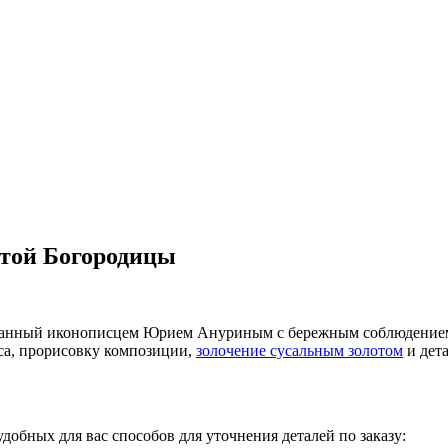
ятой Богородицы
исанный иконописцем Юрием Ануриным с бережным соблюдением
са, прорисовку композиции,
золочение сусальным золотом
и дет
добных для вас способов для уточнения деталей по заказу: