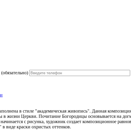
н
(обязательно)
ти